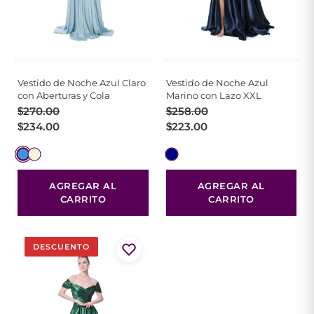
Vestido de Noche Azul Claro
Vestido de Noche Azul
con Aberturas y Cola
Marino con Lazo XXL
El
El
El
El
$
270.00
$
258.00
precio
precio
precio
precio
$
234.00
$
223.00
original
actual
original
actual
era:
es:
era:
es:
$270.00.
$234.00.
$258.00.
$223.00.
AGREGAR AL
AGREGAR AL
CARRITO
CARRITO
DESCUENTO