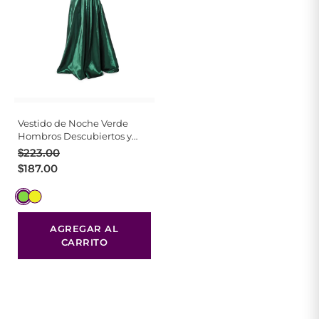
Vestido de Noche Verde
Hombros Descubiertos y
Mangas Drapeadas
El
El
$
223.00
precio
precio
$
187.00
original
actual
era:
es:
$223.00.
$187.00.
AGREGAR AL
CARRITO