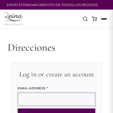
ENVÍO ESTÁNDAR GRATUITO EN TODOS LOS PEDIDOS
Saltar
al
contenido
Direcciones
Log in or create an account
EMAIL ADDRESS
*