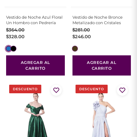
Vestido de Noche Azul Floral
Vestido de Noche Bronce
Un Hombro con Pedrería
Metalizado con Cristales
El
El
El
El
$
364.00
$
281.00
precio
precio
precio
precio
$
328.00
$
246.00
original
actual
original
actual
era:
es:
era:
es:
$364.00.
$328.00.
$281.00.
$246.00.
AGREGAR AL
AGREGAR AL
CARRITO
CARRITO
DESCUENTO
DESCUENTO