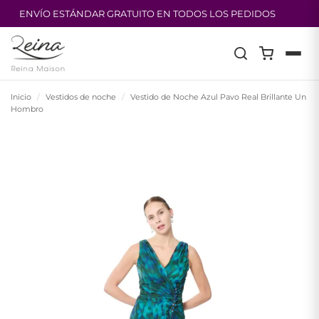
ENVÍO ESTÁNDAR GRATUITO EN TODOS LOS PEDIDOS
Saltar
al
contenido
Inicio
/
Vestidos de noche
/
Vestido de Noche Azul Pavo Real Brillante Un
Hombro