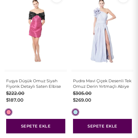
Fuşya Düşük Omuz Siyah
Pudra Mavi Çiçek Desenli Tek
Fiyonk Detaylı Saten Elbise
Omuz Derin Yırtmaçlı Abiye
Orijinal
Şu
Orijinal
Şu
$
222.00
$
305.00
fiyat:
andaki
fiyat:
andaki
$
187.00
$
269.00
$222.00.
fiyat:
$305.00.
fiyat:
$187.00.
$269.00.
SEPETE EKLE
SEPETE EKLE