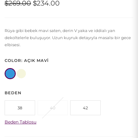
Orijinal
Şu
$
269.00
$
234.00
fiyat:
andaki
$269.00.
fiyat:
Rüya gibi bebek mavi saten, derin V yaka ve iddialı yan
$234.00.
dekoltelerle buluşuyor. Uzun kuyruk detayıyla masalsı bir gece
elbisesi.
COLOR: AÇIK MAVI
BEDEN
38
40
42
Beden Tablosu