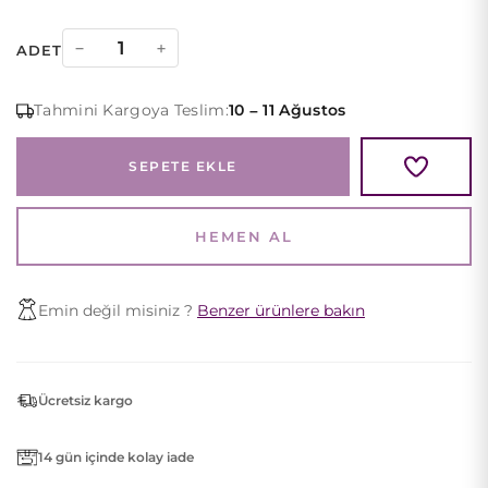
Bebek
−
+
ADET
Mavi
Derin
Tahmini Kargoya Teslim:
10 – 11 Ağustos
V
Yaka
SEPETE EKLE
ve
Yan
Dekolteli
HEMEN AL
Kuyruklu
Abiye
Emin değil misiniz ?
Benzer ürünlere bakın
quantity
Ücretsiz kargo
14 gün içinde kolay iade