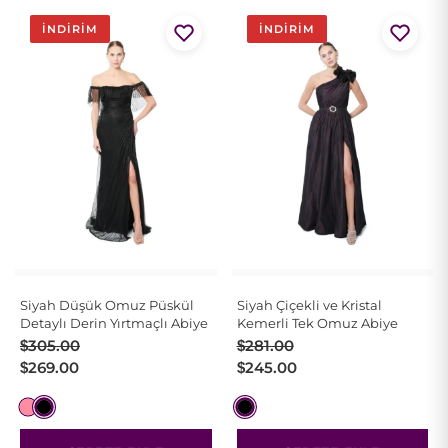
İNDIRIM
İNDIRIM
Siyah Düşük Omuz Püskül
Siyah Çiçekli ve Kristal
Detaylı Derin Yırtmaçlı Abiye
Kemerli Tek Omuz Abiye
Orijinal
Şu
Orijinal
Şu
$
305.00
$
281.00
fiyat:
andaki
fiyat:
andaki
$
269.00
$
245.00
$305.00.
fiyat:
$281.00.
fiyat:
$269.00.
$245.00.