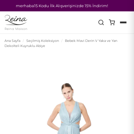
merhaba15 Kodu İlk Alışverişinizde 15% İndirim!
İçeriğe
atla
Ana Sayfa
/
Seçilmiş Koleksiyon
/
Bebek Mavi Derin V Yaka ve Yan
Dekolteli Kuyruklu Abiye