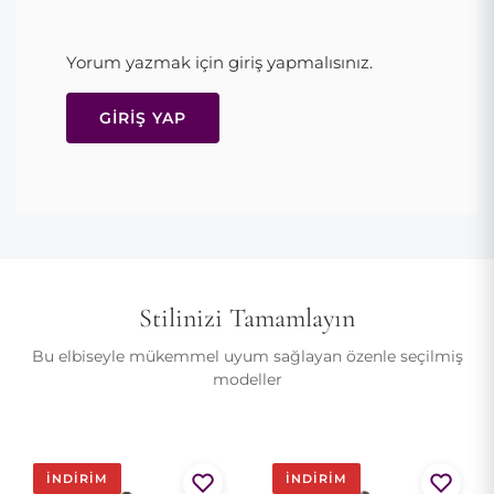
Parfüm, kozmetik ürünleri ve keskin nesnelerle temasından
etek, saten kumaş ve arkada gizli fermuar. Tam kalıptır. Saten
kaçının.
dokunun pürüzsüzlüğü için kuru temizleme tavsiye edilir.
Kırışmışsa hafifçe buharla; doğrudan ütülemeyin.
Yorum yazmak için giriş yapmalısınız.
Model 175cm ve EU 36 beden giyiyor.
GIRIŞ YAP
Stilinizi Tamamlayın
Bu elbiseyle mükemmel uyum sağlayan özenle seçilmiş
modeller
İNDIRIM
İNDIRIM