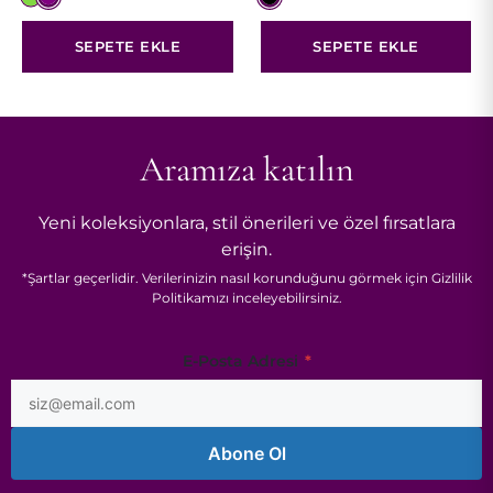
$281.00.
$245.00.
SEPETE EKLE
SEPETE EKLE
Aramıza katılın
Yeni koleksiyonlara, stil önerileri ve özel fırsatlara
erişin.
*
Şartlar
geçerlidir. Verilerinizin nasıl korunduğunu görmek için
Gizlilik
Politikamızı
inceleyebilirsiniz.
Adresi
E-Posta Adresi
*
*
Abone Ol