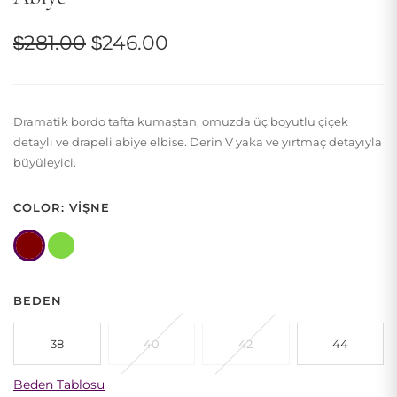
Orijinal
Şu
$
281.00
$
246.00
fiyat:
andaki
$281.00.
fiyat:
Dramatik bordo tafta kumaştan, omuzda üç boyutlu çiçek
$246.00.
detaylı ve drapeli abiye elbise. Derin V yaka ve yırtmaç detayıyla
büyüleyici.
COLOR: VIŞNE
BEDEN
38
40
42
44
Beden Tablosu