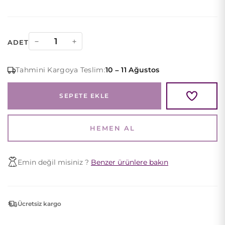
Vişne
−
+
ADET
Tafta
Omuz
Tahmini Kargoya Teslim:
10 – 11 Ağustos
Çiçekli
ve
SEPETE EKLE
Drapeli
Abiye
quantity
HEMEN AL
Emin değil misiniz ?
Benzer ürünlere bakın
Ücretsiz kargo