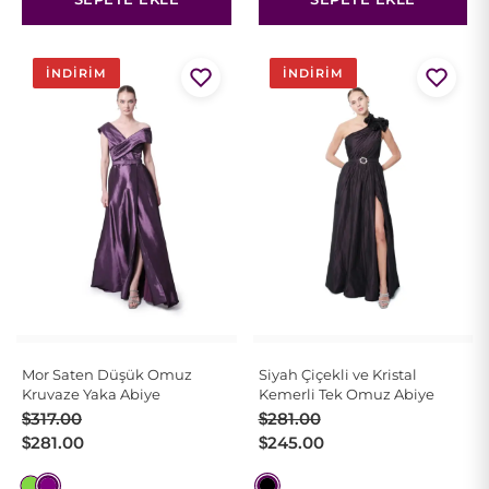
İNDIRIM
İNDIRIM
Mor Saten Düşük Omuz
Siyah Çiçekli ve Kristal
Kruvaze Yaka Abiye
Kemerli Tek Omuz Abiye
Orijinal
Şu
Orijinal
Şu
$
317.00
$
281.00
fiyat:
andaki
fiyat:
andaki
$
281.00
$
245.00
$317.00.
fiyat:
$281.00.
fiyat: