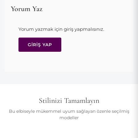
Şekli korumak için yastıklı askıya asın
renk seçeneği de mevcuttur.
Yorum Yaz
Parfüm, kozmetik ürünleri ve keskin nesnelerle temasından
Ürün Özellikleri:
Derin V yaka, 3B çiçek omuz aksesuarı,
kaçının.
drapeli/büzgülü gövde, derin yırtmaç, tafta kumaş ve arkada
Kırışmışsa hafifçe buharla; doğrudan ütülemeyin.
Yorum yazmak için giriş yapmalısınız.
gizli fermuar. Tam kalıptır. Çiçek formunun bozulmaması için
kuru temizleme önerilir.
GIRIŞ YAP
Model 175cm ve EU 36 beden giyiyor.
Stilinizi Tamamlayın
Bu elbiseyle mükemmel uyum sağlayan özenle seçilmiş
modeller