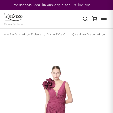
merhaba15 Kodu İlk Alışverişinizde 15% İndirim!
İçeriğe
atla
Ana Sayfa
/
Abiye Elbiseler
/
Vişne Tafta Omuz Çiçekli ve Drapeli Abiye