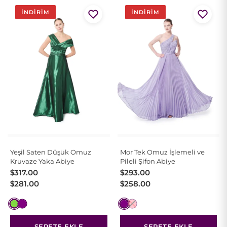
İNDIRIM
İNDIRIM
Yeşil Saten Düşük Omuz
Mor Tek Omuz İşlemeli ve
Kruvaze Yaka Abiye
Pileli Şifon Abiye
Orijinal
Şu
Orijinal
Şu
$
317.00
$
293.00
fiyat:
andaki
fiyat:
andaki
$
281.00
$
258.00
$317.00.
fiyat:
$293.00.
fiyat:
$281.00.
$258.00.
SEPETE EKLE
SEPETE EKLE