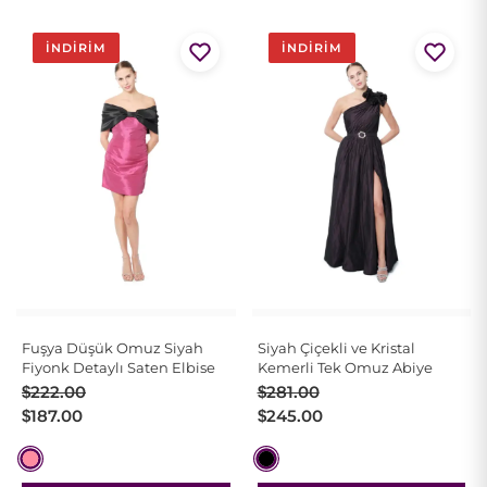
İNDIRIM
İNDIRIM
Fuşya Düşük Omuz Siyah
Siyah Çiçekli ve Kristal
Fiyonk Detaylı Saten Elbise
Kemerli Tek Omuz Abiye
Orijinal
Şu
Orijinal
Şu
$
222.00
$
281.00
fiyat:
andaki
fiyat:
andaki
$
187.00
$
245.00
$222.00.
fiyat:
$281.00.
fiyat:
$187.00.
$245.00.