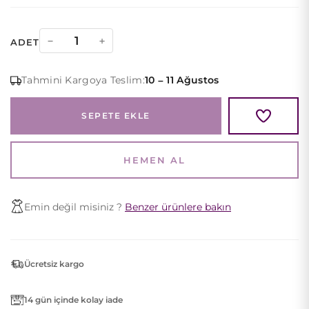
Lila
−
+
ADET
Saten
Halter
Tahmini Kargoya Teslim:
10 – 11 Ağustos
Yaka
ve
SEPETE EKLE
Sırt
Dekolteli
Abiye
HEMEN AL
quantity
Emin değil misiniz ?
Benzer ürünlere bakın
Ücretsiz kargo
14 gün içinde kolay iade