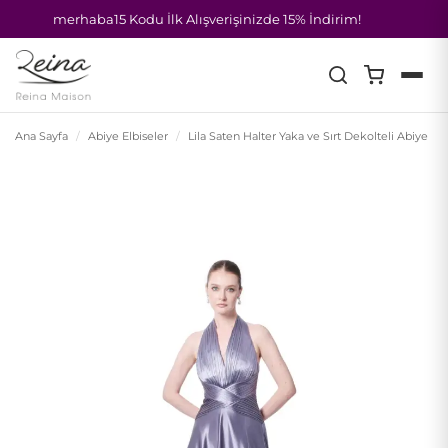
merhaba15 Kodu İlk Alışverişinizde 15% İndirim!
İçeriğe
atla
Ana Sayfa
/
Abiye Elbiseler
/
Lila Saten Halter Yaka ve Sırt Dekolteli Abiye