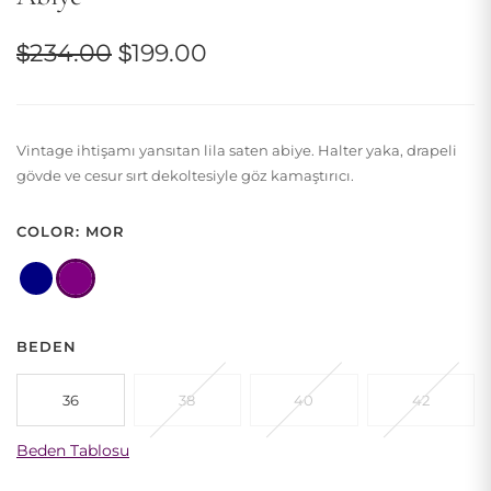
Orijinal
Şu
$
234.00
$
199.00
fiyat:
andaki
$234.00.
fiyat:
Vintage ihtişamı yansıtan lila saten abiye. Halter yaka, drapeli
$199.00.
gövde ve cesur sırt dekoltesiyle göz kamaştırıcı.
COLOR: MOR
BEDEN
36
38
40
42
Beden Tablosu