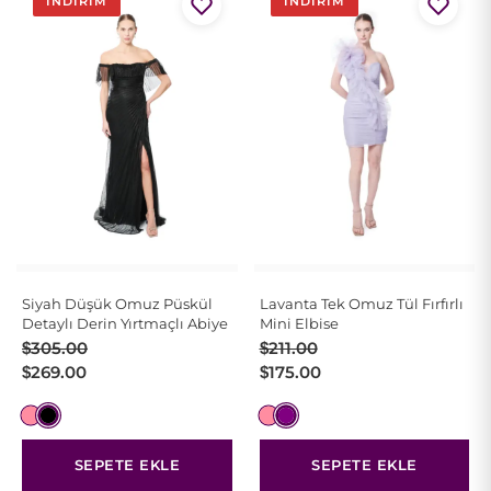
İNDIRIM
İNDIRIM
Siyah Düşük Omuz Püskül
Lavanta Tek Omuz Tül Fırfırlı
Detaylı Derin Yırtmaçlı Abiye
Mini Elbise
Orijinal
Şu
Orijinal
Şu
$
305.00
$
211.00
fiyat:
andaki
fiyat:
andaki
$
269.00
$
175.00
$305.00.
fiyat:
$211.00.
fiyat:
$269.00.
$175.00.
SEPETE EKLE
SEPETE EKLE